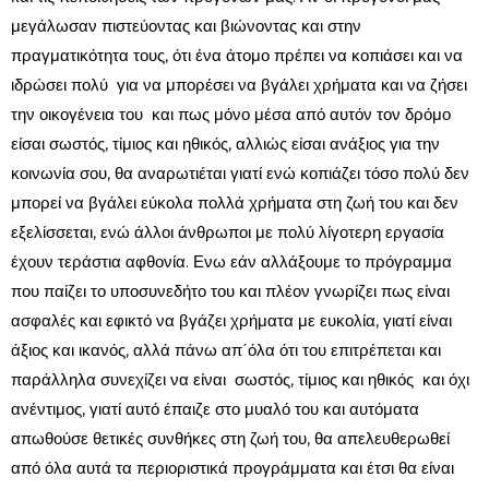
μεγάλωσαν πιστεύοντας και βιώνοντας και στην
πραγματικότητα τους, ότι ένα άτομο πρέπει να κοπιάσει και να
ιδρώσει πολύ για να μπορέσει να βγάλει χρήματα και να ζήσει
την οικογένεια του και πως μόνο μέσα από αυτόν τον δρόμο
είσαι σωστός, τίμιος και ηθικός, αλλιώς είσαι ανάξιος για την
κοινωνία σου, θα αναρωτιέται γιατί ενώ κοπιάζει τόσο πολύ δεν
μπορεί να βγάλει εύκολα πολλά χρήματα στη ζωή του και δεν
εξελίσσεται, ενώ άλλοι άνθρωποι με πολύ λίγοτερη εργασία
έχουν τεράστια αφθονία. Ενω εάν αλλάξουμε το πρόγραμμα
που παίζει το υποσυνεδήτο του και πλέον γνωρίζει πως είναι
ασφαλές και εφικτό να βγάζει χρήματα με ευκολία, γιατί είναι
άξιος και ικανός, αλλά πάνω απ΄όλα ότι του επιτρέπεται και
παράλληλα συνεχίζει να είναι σωστός, τίμιος και ηθικός και όχι
ανέντιμος, γιατί αυτό έπαιζε στο μυαλό του και αυτόματα
απωθούσε θετικές συνθήκες στη ζωή του, θα απελευθερωθεί
από όλα αυτά τα περιοριστικά προγράμματα και έτσι θα είναι